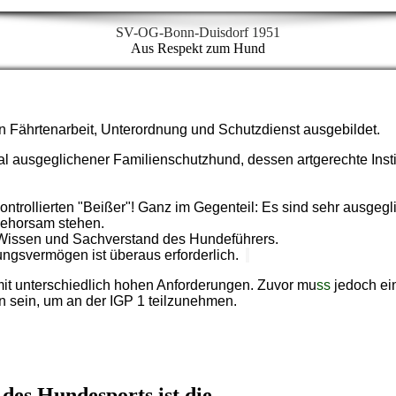
SV-OG-Bonn-Duisdorf 1951
Aus Respekt zum Hund
en Fährtenarbeit, Unterordnung und Schutzdienst ausgebildet.
ial ausgeglichener Familienschutzhund, dessen artgerechte Inst
ntrollierten "Beißer"! Ganz im Gegenteil: Es sind sehr ausgeg
Gehorsam stehen.
s Wissen und Sachverstand des Hundeführers.
ngsvermögen ist überaus erforderlich.
 mit unterschiedlich hohen Anforderungen. Zuvor mu
ss
jedoch ei
n sein, um an der IGP
1 teilzunehmen.
 des Hundesports ist die